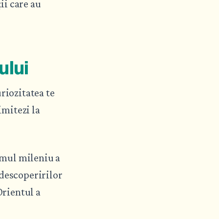
ii care au
ului
riozitatea te
imitezi la
rimul mileniu a
 descoperirilor
Orientul a