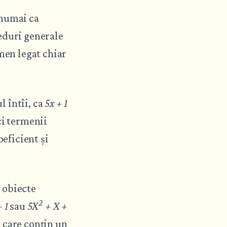
 numai ca
eduri generale
rmen legat chiar
l întîi, ca
5x + 1
ci termenii
oeficient și
 obiecte
2
 1
sau
5X
+ X +
i care conțin un