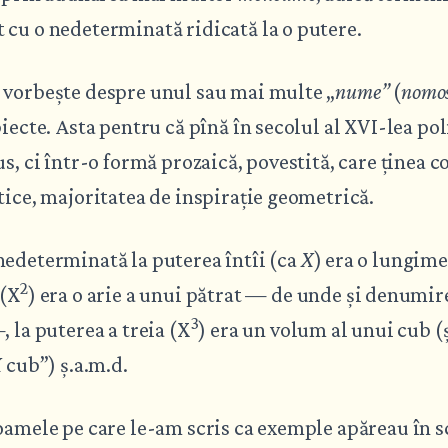
cu o nedeterminată ridicată la o putere.
 vorbește despre unul sau mai multe „
nume”
(
nomo
biecte. Asta pentru că pînă în secolul al XVI-lea p
us, ci într-o formă prozaică, povestită, care ținea c
tice, majoritatea de inspirație geometrică.
nedeterminată la puterea întîi (ca
X
) era o lungime
2
 (X
) era o arie a unui pătrat — de unde și denumir
3
, la puterea a treia (X
) era un volum al unui cub (și
X
cub”) ș.a.m.d.
oamele pe care le-am scris ca exemple apăreau în s