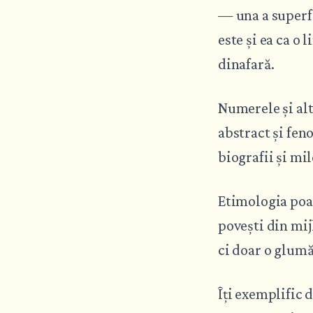
— una a superfi
este și ea ca o 
dinafară.
Numerele și alt
abstract și fen
biografii și mil
Etimologia poat
povești din mij
ci doar o glumă
Îți exemplific 