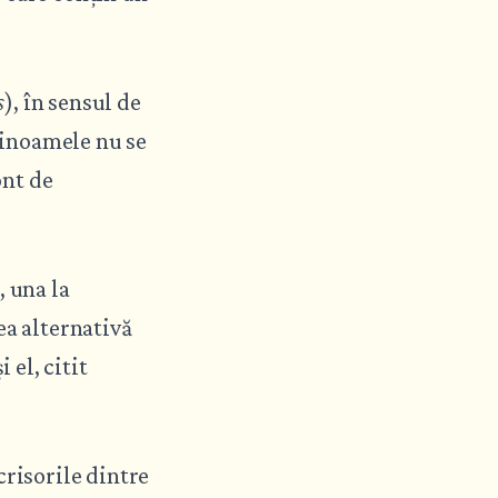
s
), în sensul de
olinoamele nu se
ont de
, una la
ea alternativă
 el, citit
crisorile dintre