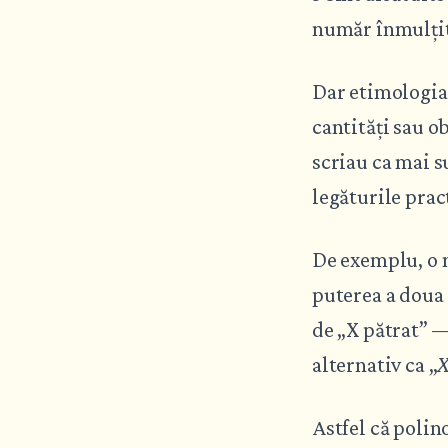
număr înmulțit 
Dar etimologia
cantități sau o
scriau ca mai s
legăturile prac
De exemplu, o 
puterea a doua
de „X pătrat” —
alternativ ca „
Astfel că polin