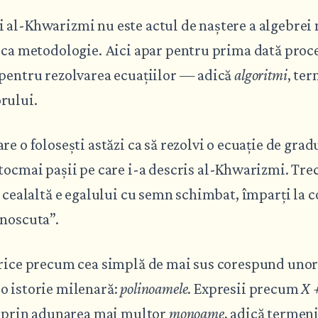
 al-Khwarizmi nu este actul de naștere a algebrei
i ca metodologie. Aici apar pentru prima dată proc
 pentru rezolvarea ecuațiilor — adică
algoritmi
, te
rului.
e o folosești astăzi ca să rezolvi o ecuație de gradu
ocmai pașii pe care i-a descris al-Khwarizmi. Tre
a cealaltă e egalului cu semn schimbat, împarți la c
unoscuta”.
brice precum cea simplă de mai sus corespund unor
o istorie milenară:
polinoamele
. Expresii precum
X +
e prin adunarea mai multor
monoame
, adică termen