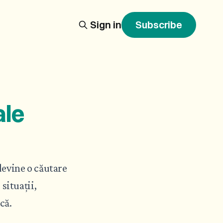
Sign in
Subscribe
ale
devine o căutare
situații,
că.