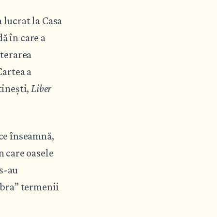
lucrat la Casa
ă în care a
iterarea
 Cartea a
tinești,
Liber
 ce înseamnă,
n care oasele
 s-au
libra” termenii