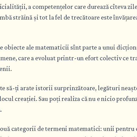
cialității, a competențelor care durează cîteva zi
limbă străină și tot la fel de trecătoare este învățare
e obiecte ale matematicii sînt parte a unui dicțion
omene, care a evoluat printr-un efort colectiv ce t
enii.
e să-ți arate istorii surprinzătoare, legături neaș
locul creației. Sau poți realiza că nu e nicio profun
.
două categorii de termeni matematici: unii pentru 