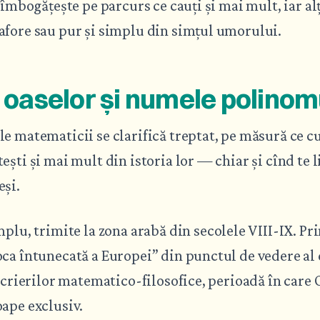
 îmbogățește pe parcurs ce cauți și mai mult, iar alț
afore sau pur și simplu din simțul umorului.
 oaselor și numele polinom
e matematicii se clarifică treptat, pe măsură ce cu
ești și mai mult din istoria lor — chiar și cînd te l
eși.
mplu, trimite la zona arabă din secolele VIII-IX. P
ca întunecată a Europei” din punctul de vedere al
 scrierilor matematico-filosofice, perioadă în care 
ape exclusiv.