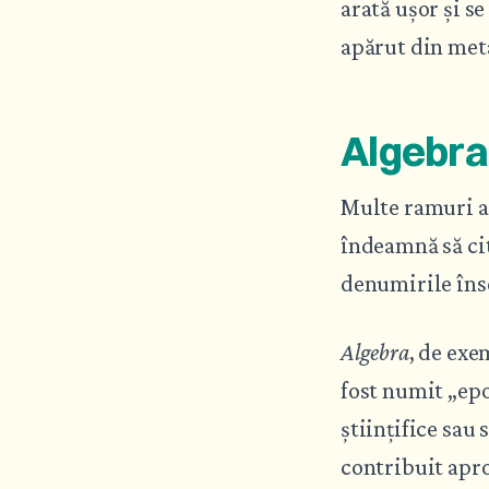
arată ușor și se
apărut din met
Algebra
Multe ramuri al
îndeamnă să cit
denumirile îns
Algebra
, de exe
fost numit „epo
științifice sau
contribuit apro