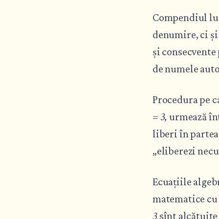
Compendiul lui
denumire, ci ș
și consecvente
de numele auto
Procedura pe car
= 3,
urmează înt
liberi în parte
„eliberezi nec
Ecuațiile alge
matematice cu 
3
sînt alcătuit