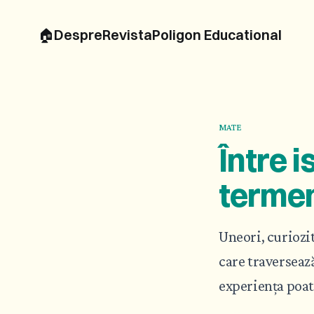
🏠
Despre
Revista
Poligon Educational
MATE
Între i
termen
Uneori, curiozi
care traversează
experiența poate