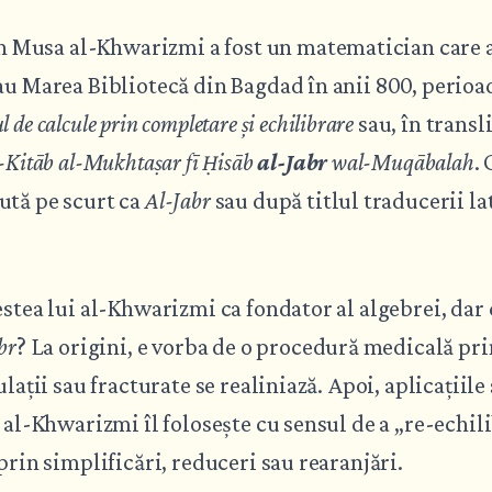
usa al-Khwarizmi a fost un matematician care a 
au Marea Bibliotecă din Bagdad în anii 800, perioad
de calcule prin completare și echilibrare
sau, în transl
-Kitāb al-Mukhtaṣar fī Ḥisāb
al-Jabr
wal-Muqābalah
.
ută pe scurt ca
Al-Jabr
sau după titlul traducerii la
estea lui al-Khwarizmi ca fondator al algebrei, dar
br
? La origini, e vorba de o procedură medicală pri
ulații sau fracturate se realiniază. Apoi, aplicațiile
r al-Khwarizmi îl folosește cu sensul de a „re-echi
 prin simplificări, reduceri sau rearanjări.