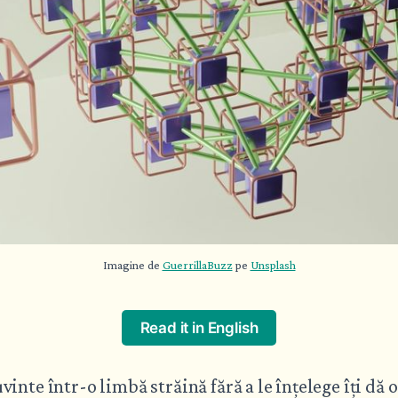
Imagine de 
GuerrillaBuzz
 pe 
Unsplash
Read it in English
inte într-o limbă străină fără a le înțelege îți dă