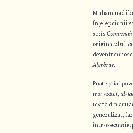
Muhammad ibn M
Înțelepciunii s
scris
Compendiul 
originalului,
al
devenit cunosc
Algebrae
.
Poate știai pov
mai exact,
al-Ja
ieșite din artic
generalizat, ia
într-o ecuație,