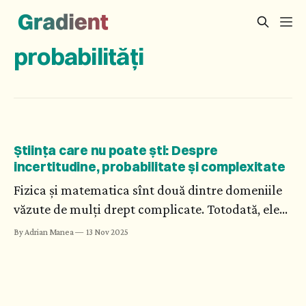
probabilități
Știința care nu poate ști: Despre
incertitudine, probabilitate și complexitate
Fizica și matematica sînt două dintre domeniile
văzute de mulți drept complicate. Totodată, ele
sînt și exacte. Ce mai înseamnă acest lucru
By Adrian Manea
13 Nov 2025
atunci cînd Heisenberg cuantifică incertitudinea,
iar matematica lucrează cu probabilități și
sisteme complexe?