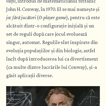
vieții
, introdus de matematicianul britanic
John H. Conway, în 1970. El se mai numește și
joc fără jucători
(
0-player game
), pentru că este
alcătuit dintr-o configurație inițială și un
set de reguli după care jocul evoluează
singur, automat. Regulile sînt inspirate din
evoluția populațiilor și din biologie, astfel
încît după introducerea lui ca divertisment
(ca multe dintre lucrările lui Conway), și-a
găsit aplicații diverse.