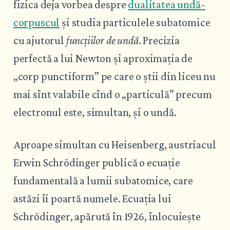
fizica deja vorbea despre
dualitatea undă-
corpuscul
și studia particulele subatomice
cu ajutorul
funcțiilor de undă
. Precizia
perfectă a lui Newton și aproximația de
„corp punctiform” pe care o știi din liceu nu
mai sînt valabile cînd o „particulă” precum
electronul este, simultan, și o undă.
Aproape simultan cu Heisenberg, austriacul
Erwin Schrödinger publică o ecuație
fundamentală a lumii subatomice, care
astăzi îi poartă numele. Ecuația lui
Schrödinger, apărută în 1926, înlocuiește