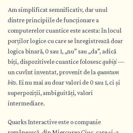
Am simplificat semnificativ, dar unul
dintre principiile de funcționare a
computerelor cuantice este acesta: în locul
porților logice cu care se înregistrează doar
logica binară, 0 sau 1, „nu” sau „da”, adică
biți, dispozitivele cuantice folosesc
qubiți
—
un cuvînt inventat, provenit de la
quantum
bits
. Ei nu mai au doar valori de 0 sau 1, ci și
superpoziții, ambiguități, valori
intermediare.
Quarks Interactive este o companie
românească, din Miercurea Ciuc, care și-a