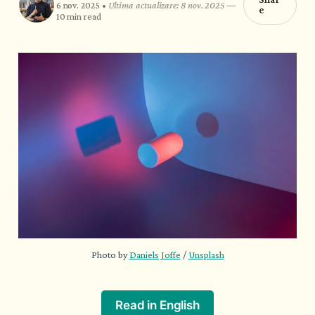
6 nov. 2025 •
Ultima actualizare: 8 nov. 2025
—
e
10 min read
Photo by 
Daniels Joffe
 / 
Unsplash
Read in English