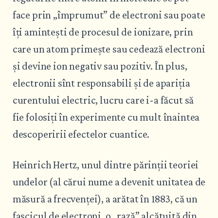
face prin „împrumut” de electroni sau poate
îți amintești de procesul de ionizare, prin
care un atom primește sau cedează electroni
și devine ion negativ sau pozitiv. În plus,
electronii sînt responsabili și de apariția
curentului electric, lucru care i-a făcut să
fie folosiți în experimente cu mult înaintea
descoperirii efectelor cuantice.
Heinrich Hertz, unul dintre părinții teoriei
undelor (al cărui nume a devenit unitatea de
măsură a frecvenței), a arătat în 1883, că un
fascicul de electroni, o „rază” alcătuită din