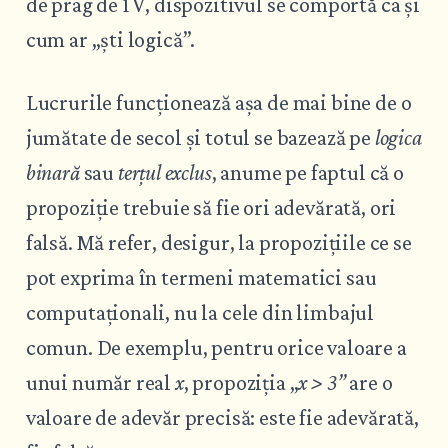
de prag de 1 V, dispozitivul se comportă ca și
cum ar „ști logică”.
Lucrurile funcționează așa de mai bine de o
jumătate de secol și totul se bazează pe
logica
binară
sau
terțul exclus
, anume pe faptul că o
propoziție trebuie să fie ori adevărată, ori
falsă. Mă refer, desigur, la propozițiile ce se
pot exprima în termeni matematici sau
computaționali, nu la cele din limbajul
comun. De exemplu, pentru orice valoare a
unui număr real
x
, propoziția „
x > 3”
are o
valoare de adevăr precisă: este fie adevărată,