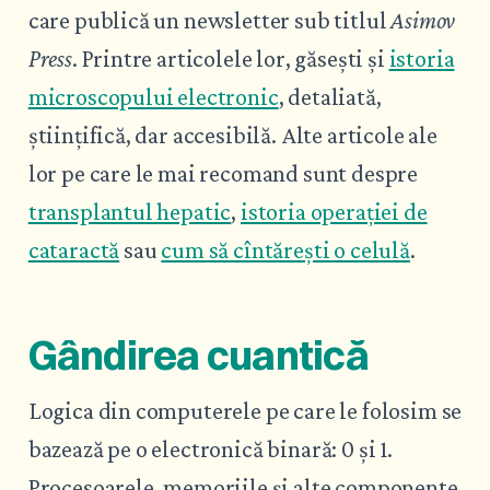
care publică un newsletter sub titlul
Asimov
Press
. Printre articolele lor, găsești și
istoria
microscopului electronic
, detaliată,
științifică, dar accesibilă. Alte articole ale
lor pe care le mai recomand sunt despre
transplantul hepatic
,
istoria operației de
cataractă
sau
cum să cîntărești o celulă
.
Gândirea cuantică
Logica din computerele pe care le folosim se
bazează pe o electronică binară: 0 și 1.
Procesoarele, memoriile și alte componente