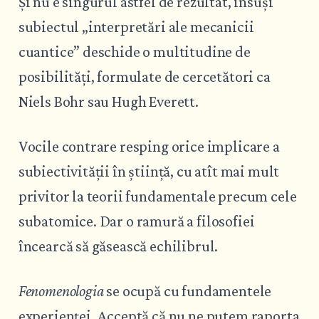
Și nu e singurul astfel de rezultat, însuși
subiectul „interpretări ale mecanicii
cuantice” deschide o multitudine de
posibilități, formulate de cercetători ca
Niels Bohr sau Hugh Everett.
Vocile contrare resping orice implicare a
subiectivității în știință, cu atît mai mult
privitor la teorii fundamentale precum cele
subatomice. Dar o ramură a filosofiei
încearcă să găsească echilibrul.
Fenomenologia
se ocupă cu fundamentele
experienței. Acceptă că nu ne putem raporta