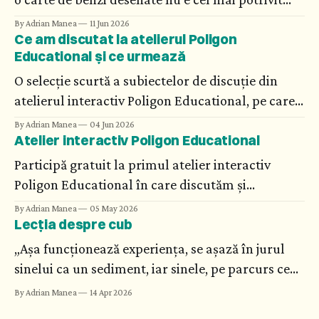
material de studiu. Dar vizualizarea științei, a
By Adrian Manea
11 Jun 2026
Ce am discutat la atelierul Poligon
matematicii abstracte și umanizarea
Educational și ce urmează
cercetătorilor fac din astfel de cărți recomandări
din care elevii, părinții și profesorii au multe de
O selecție scurtă a subiectelor de discuție din
învățat.
atelierul interactiv Poligon Educational, pe care
urmează să o extindem în cursuri personalizate.
By Adrian Manea
04 Jun 2026
Atelier interactiv Poligon Educational
Participă gratuit la primul atelier interactiv
Poligon Educational în care discutăm și
exemplificăm unelte și metode moderne de
By Adrian Manea
05 May 2026
Lecția despre cub
educație științifică și matematică.
„Așa funcționează experiența, se așază în jurul
sinelui ca un sediment, iar sinele, pe parcurs ce
posibilitățile se deschid și se înmulțesc, devine
By Adrian Manea
14 Apr 2026
tot mai greu de identificat: cei mai înțelepți știu