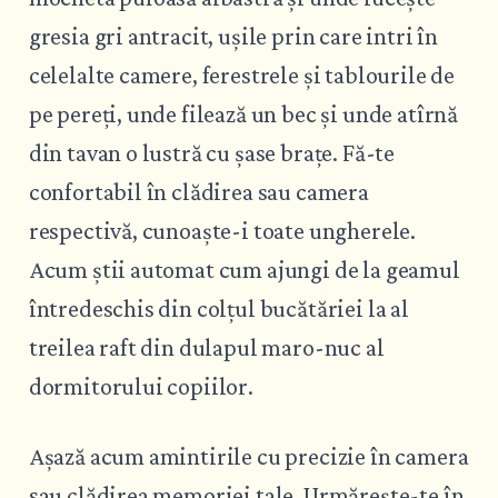
gresia gri antracit, ușile prin care intri în
celelalte camere, ferestrele și tablourile de
pe pereți, unde filează un bec și unde atîrnă
din tavan o lustră cu șase brațe. Fă-te
confortabil în clădirea sau camera
respectivă, cunoaște-i toate ungherele.
Acum știi automat cum ajungi de la geamul
întredeschis din colțul bucătăriei la al
treilea raft din dulapul maro-nuc al
dormitorului copiilor.
Așază acum amintirile cu precizie în camera
sau clădirea memoriei tale. Urmărește-te în