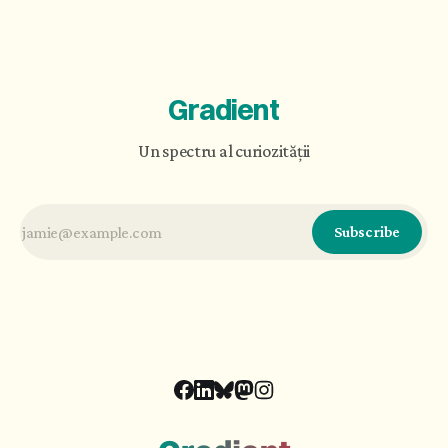
că 'Eu' nu e nimic în sine.” (Karl Ove Knausgård,
Toamna)
Gradient
Un spectru al curiozității
Subscribe