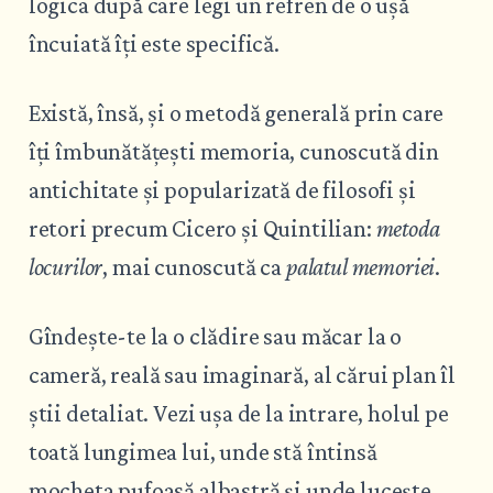
logica după care legi un refren de o ușă
încuiată îți este specifică.
Există, însă, și o metodă generală prin care
îți îmbunătățești memoria, cunoscută din
antichitate și popularizată de filosofi și
retori precum Cicero și Quintilian:
metoda
locurilor
, mai cunoscută ca
palatul memoriei
.
Gîndește-te la o clădire sau măcar la o
cameră, reală sau imaginară, al cărui plan îl
știi detaliat. Vezi ușa de la intrare, holul pe
toată lungimea lui, unde stă întinsă
mocheta pufoasă albastră și unde lucește