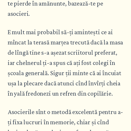
te pierde în amănunte, bazează-te pe
asocieri.
E mult mai probabil să-ți amintești ce ai
mîncat la terasă marțea trecută dacă la masa
de lîngă tine s-a așezat scriitorul preferat,
iar chelnerul ți-a spus că ați fost colegi în
școala generală. Sigur ții minte că ai încuiat
ușa la plecare dacă atunci cînd învîrți cheia
în yală fredonezi un refren din copilărie.
Asocierile sînt o metodă excelentă pentru a-
ți fixa lucruri în memorie, chiar și cînd