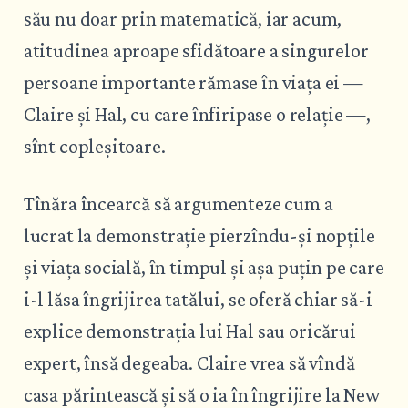
său nu doar prin matematică, iar acum,
atitudinea aproape sfidătoare a singurelor
persoane importante rămase în viața ei —
Claire și Hal, cu care înfiripase o relație —,
sînt copleșitoare.
Tînăra încearcă să argumenteze cum a
lucrat la demonstrație pierzîndu-și nopțile
și viața socială, în timpul și așa puțin pe care
i-l lăsa îngrijirea tatălui, se oferă chiar să-i
explice demonstrația lui Hal sau oricărui
expert, însă degeaba. Claire vrea să vîndă
casa părintească și să o ia în îngrijire la New