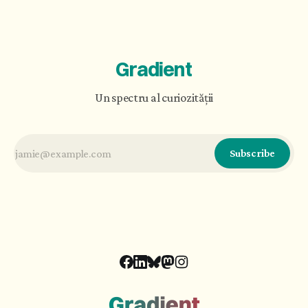
că 'Eu' nu e nimic în sine.” (Karl Ove Knausgård,
Toamna)
Gradient
Un spectru al curiozității
Subscribe