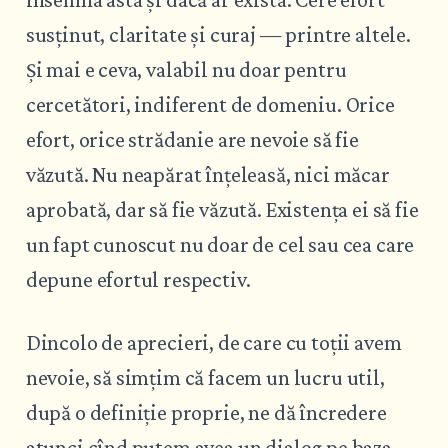
susținut, claritate și curaj — printre altele.
Și mai e ceva, valabil nu doar pentru
cercetători, indiferent de domeniu. Orice
efort, orice strădanie are nevoie să fie
văzută. Nu neapărat înțeleasă, nici măcar
aprobată, dar să fie văzută. Existența ei să fie
un fapt cunoscut nu doar de cel sau cea care
depune efortul respectiv.
Dincolo de aprecieri, de care cu toții avem
nevoie, să simțim că facem un lucru util,
după o definiție proprie, ne dă încredere
atunci cînd putem avea un dialog pe baza