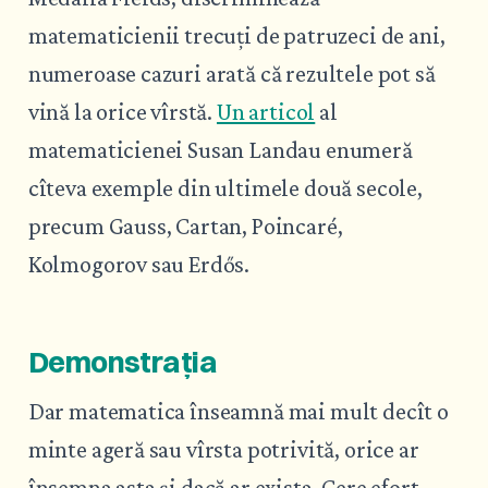
matematicienii trecuți de patruzeci de ani,
numeroase cazuri arată că rezultele pot să
vină la orice vîrstă.
Un articol
al
matematicienei Susan Landau enumeră
cîteva exemple din ultimele două secole,
precum Gauss, Cartan, Poincaré,
Kolmogorov sau Erdős.
Demonstrația
Dar matematica înseamnă mai mult decît o
minte ageră sau vîrsta potrivită, orice ar
însemna asta și dacă ar exista. Cere efort