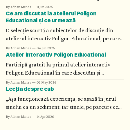
material de studiu. Dar vizualizarea științei, a
By Adrian Manea
11 Jun 2026
Ce am discutat la atelierul Poligon
matematicii abstracte și umanizarea
Educational și ce urmează
cercetătorilor fac din astfel de cărți recomandări
din care elevii, părinții și profesorii au multe de
O selecție scurtă a subiectelor de discuție din
învățat.
atelierul interactiv Poligon Educational, pe care
urmează să o extindem în cursuri personalizate.
By Adrian Manea
04 Jun 2026
Atelier interactiv Poligon Educational
Participă gratuit la primul atelier interactiv
Poligon Educational în care discutăm și
exemplificăm unelte și metode moderne de
By Adrian Manea
05 May 2026
Lecția despre cub
educație științifică și matematică.
„Așa funcționează experiența, se așază în jurul
sinelui ca un sediment, iar sinele, pe parcurs ce
posibilitățile se deschid și se înmulțesc, devine
By Adrian Manea
14 Apr 2026
tot mai greu de identificat: cei mai înțelepți știu