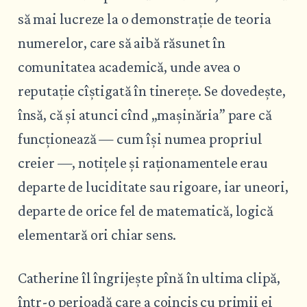
să mai lucreze la o demonstrație de teoria
numerelor, care să aibă răsunet în
comunitatea academică, unde avea o
reputație cîștigată în tinerețe. Se dovedește,
însă, că și atunci cînd „mașinăria” pare că
funcționează — cum își numea propriul
creier —, notițele și raționamentele erau
departe de luciditate sau rigoare, iar uneori,
departe de orice fel de matematică, logică
elementară ori chiar sens.
Catherine îl îngrijește pînă în ultima clipă,
într-o perioadă care a coincis cu primii ei