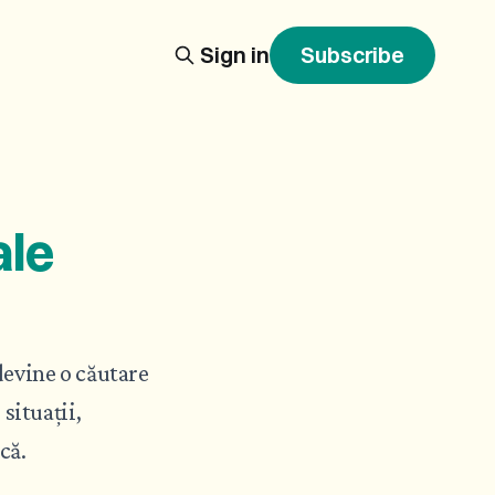
Sign in
Subscribe
ale
devine o căutare
situații,
că.