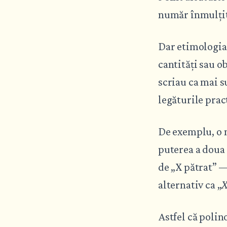
număr înmulțit 
Dar etimologia
cantități sau o
scriau ca mai s
legăturile prac
De exemplu, o 
puterea a doua
de „X pătrat” —
alternativ ca „
Astfel că polin