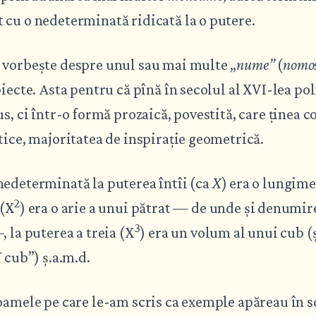
cu o nedeterminată ridicată la o putere.
 vorbește despre unul sau mai multe „
nume”
(
nomo
biecte. Asta pentru că pînă în secolul al XVI-lea p
us, ci într-o formă prozaică, povestită, care ținea c
tice, majoritatea de inspirație geometrică.
nedeterminată la puterea întîi (ca
X
) era o lungime
2
 (X
) era o arie a unui pătrat — de unde și denumir
3
, la puterea a treia (X
) era un volum al unui cub (și
X
cub”) ș.a.m.d.
oamele pe care le-am scris ca exemple apăreau în s