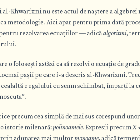
 al-Khwarizmi nu este actul de naștere a algebrei
i ca metodologie. Aici apar pentru prima dată proc
 pentru rezolvarea ecuațiilor — adică
algoritmi
, te
rului.
e o folosești astăzi ca să rezolvi o ecuație de gradu
ocmai pașii pe care i-a descris al-Khwarizmi. Tre
a cealaltă e egalului cu semn schimbat, împarți la c
unoscuta”.
brice precum cea simplă de mai sus corespund unor
o istorie milenară:
polinoamele
. Expresii precum
X +
e prin adunarea mai multor
monoame
, adică termen