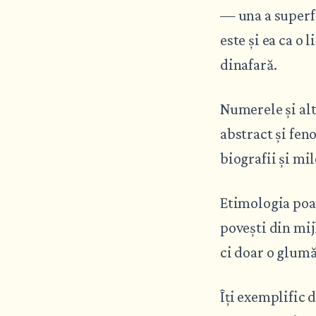
— una a superfi
este și ea ca o 
dinafară.
Numerele și alt
abstract și fen
biografii și mil
Etimologia poat
povești din mij
ci doar o glumă
Îți exemplific 