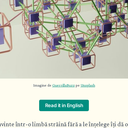
Imagine de 
GuerrillaBuzz
 pe 
Unsplash
Read it in English
inte într-o limbă străină fără a le înțelege îți dă