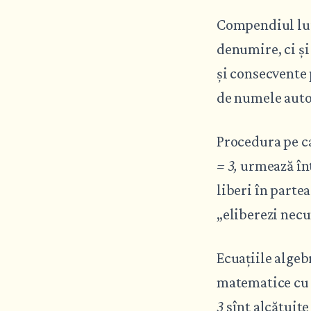
Compendiul lui
denumire, ci ș
și consecvente
de numele auto
Procedura pe car
= 3,
urmează înt
liberi în parte
„eliberezi nec
Ecuațiile alge
matematice cu 
3
sînt alcătuit