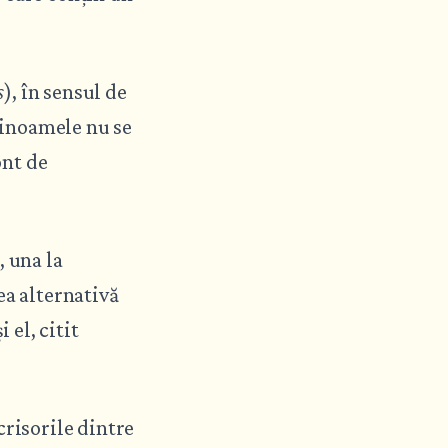
s
), în sensul de
olinoamele nu se
ont de
, una la
ea alternativă
 el, citit
crisorile dintre