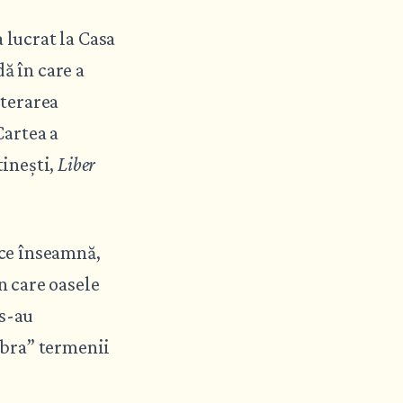
lucrat la Casa
ă în care a
iterarea
 Cartea a
tinești,
Liber
 ce înseamnă,
n care oasele
 s-au
libra” termenii