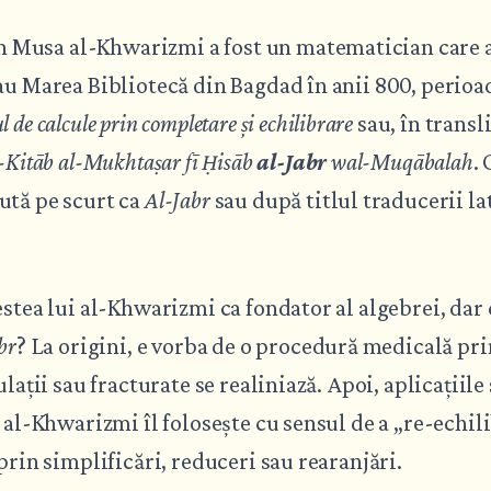
usa al-Khwarizmi a fost un matematician care a 
au Marea Bibliotecă din Bagdad în anii 800, perioad
de calcule prin completare și echilibrare
sau, în transl
-Kitāb al-Mukhtaṣar fī Ḥisāb
al-Jabr
wal-Muqābalah
.
ută pe scurt ca
Al-Jabr
sau după titlul traducerii la
estea lui al-Khwarizmi ca fondator al algebrei, dar
br
? La origini, e vorba de o procedură medicală pri
ulații sau fracturate se realiniază. Apoi, aplicațiile
r al-Khwarizmi îl folosește cu sensul de a „re-echi
 prin simplificări, reduceri sau rearanjări.