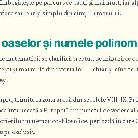
 îmbogățește pe parcurs ce cauți și mai mult, iar alț
afore sau pur și simplu din simțul umorului.
 oaselor și numele polinom
e matematicii se clarifică treptat, pe măsură ce cu
ești și mai mult din istoria lor — chiar și cînd te l
eși.
mplu, trimite la zona arabă din secolele VIII-IX. P
ca întunecată a Europei” din punctul de vedere al
 scrierilor matematico-filosofice, perioadă în care 
ape exclusiv.