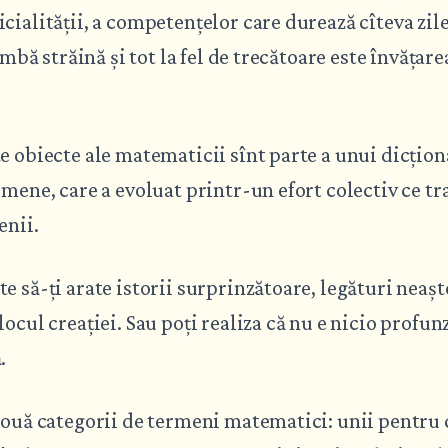
cialității, a competențelor care durează cîteva zi
limbă străină și tot la fel de trecătoare este învățare
e obiecte ale matematicii sînt parte a unui dicțion
omene, care a evoluat printr-un efort colectiv ce t
enii.
e să-ți arate istorii surprinzătoare, legături neaș
locul creației. Sau poți realiza că nu e nicio profun
.
două categorii de termeni matematici: unii pentru 