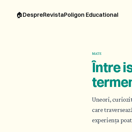
🏠
Despre
Revista
Poligon Educational
MATE
Între i
termen
Uneori, curiozi
care traversează
experiența poate