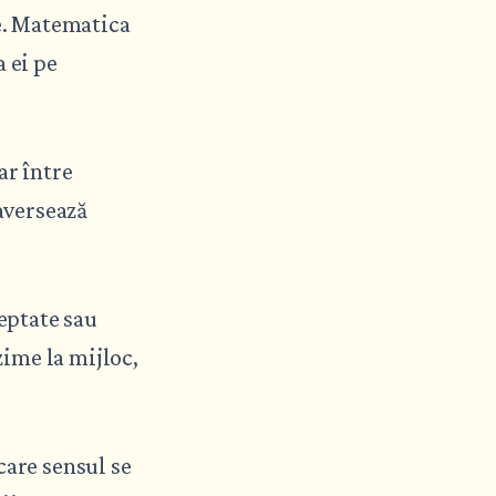
le. Matematica
a ei pe
ar între
raversează
teptate sau
zime la mijloc,
care sensul se