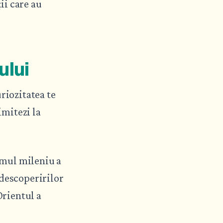
ii care au
ului
riozitatea te
imitezi la
rimul mileniu a
 descoperirilor
Orientul a