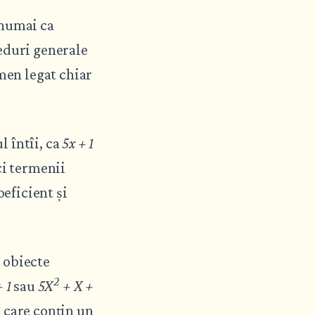
 numai ca
eduri generale
rmen legat chiar
l întîi, ca
5x + 1
ci termenii
oeficient și
 obiecte
2
 1
sau
5X
+ X +
i care conțin un