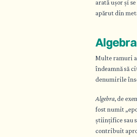
arată ușor și se
apărut din met
Algebra
Multe ramuri al
îndeamnă să cit
denumirile îns
Algebra
, de exe
fost numit „epo
științifice sau
contribuit apro